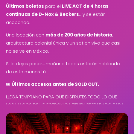
Últimos boletos
para el
LIVE ACT de 4 horas
continuas de D-Nox & Beckers
… y se están
acabando.
Una locación con
más de 200 años de historia
,
arquitectura colonial única y un set en vivo que casi
no se ve en México.
Si lo dejas pasar… mañana todos estarán hablando
de esto menos tú.
🎟️
Últimos accesos antes de SOLD OUT.
LLEGA TEMPRANO PARA QUE DISFRUTES TODO LO QUE
LOS MAGOS DE L ELECTRONICA TIENEN PREPARADO PARA
TI.