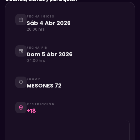
FECHA INICIO
calendar_today
Sáb 4 Abr 2026
20:00 hrs
FECHA FIN
event
Dom 5 Abr 2026
04:00 hrs
LUGAR
place
MESONES 72
RESTRICCIÓN
policy
+18